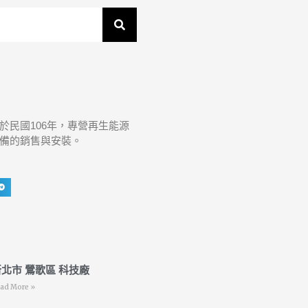
於民國106年，專營再生能源
備的銷售與安裝。
北市 鶯歌區 科技廠
ad More »