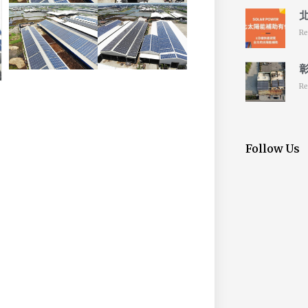
Re
彰
Re
Follow Us